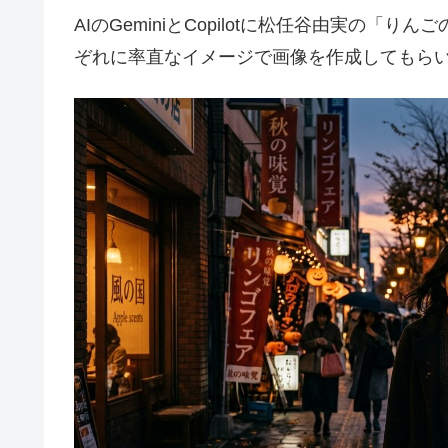
AIのGeminiとCopilotに松任谷由実の
ぞれに率直なイメージで画像を作成してもら