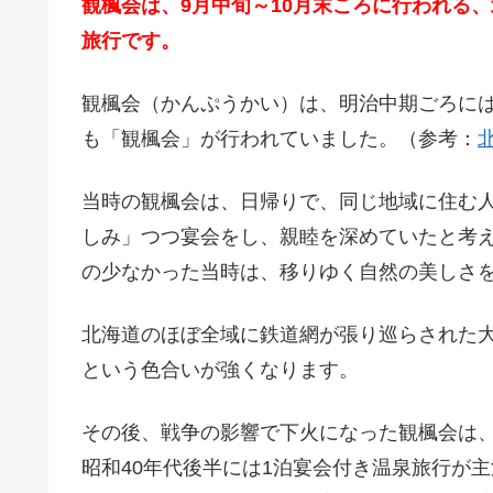
観楓会は、9月中旬～10月末ころに行われる
旅行です。
観楓会（かんぷうかい）は、明治中期ごろに
も「観楓会」が行われていました。（参考：
北
当時の観楓会は、日帰りで、同じ地域に住む
しみ」つつ宴会をし、親睦を深めていたと考
の少なかった当時は、移りゆく自然の美しさ
北海道のほぼ全域に鉄道網が張り巡らされた
という色合いが強くなります。
その後、戦争の影響で下火になった観楓会は、
昭和40年代後半には1泊宴会付き温泉旅行が