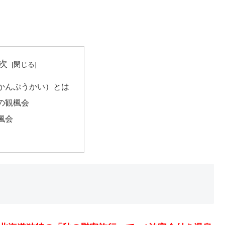
次
かんぷうかい）とは
の観楓会
楓会