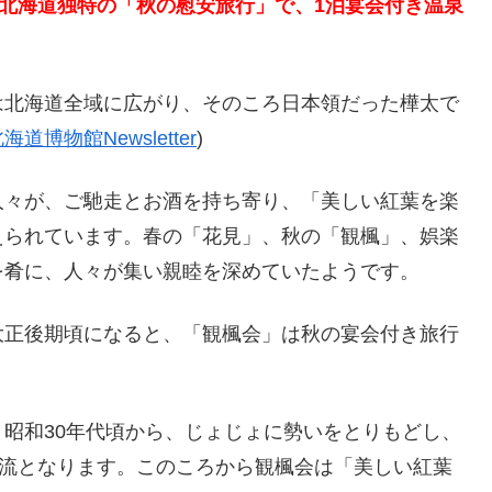
、北海道独特の「秋の慰安旅行」で、1泊宴会付き温泉
は北海道全域に広がり、そのころ日本領だった樺太で
海道博物館Newsletter
)
人々が、ご馳走とお酒を持ち寄り、「美しい紅葉を楽
えられています。春の「花見」、秋の「観楓」、娯楽
を肴に、人々が集い親睦を深めていたようです。
大正後期頃になると、「観楓会」は秋の宴会付き旅行
昭和30年代頃から、じょじょに勢いをとりもどし、
主流となります。このころから観楓会は「美しい紅葉