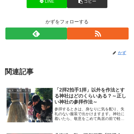
LINE
コピー
かずをフォローする
かず
関連記事
「2拝2拍手1拝」以外を作法とす
地方・風習・方言
る神社はどのくらいある？～正し
い神社の参拝作法～
参拝するときは、身なりに気を配り、失
礼のない服装で出かけますます。神社に
着いたら、敬意をこめて鳥居の前で軽く1
礼します。参道の端を歩き、手水舎（ち
ょうずや）で穢れ（けがれ）を祓い（は
らい）ます。拝殿で前で軽く1礼し、神前