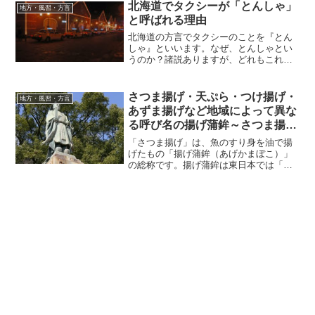
て違うようです。「ぶたどん」「ぶたじ
北海道でタクシーが「とんしゃ」
地方・風習・方言
る」は、”訓読み＋訓読み”...
と呼ばれる理由
北海道の方言でタクシーのことを『とん
しゃ』といいます。なぜ、とんしゃとい
うのか？諸説ありますが、どれもこれも
納得できる根拠にかけています。そもそ
も北海道では、ハイヤーとタクシーを区
別しません。タクシーもハイヤーも『と
さつま揚げ・天ぷら・つけ揚げ・
地方・風習・方言
んしゃ』と呼びます。私の...
あずま揚げなど地域によって異な
る呼び名の揚げ蒲鉾～さつま揚
げ・天ぷらのルーツとは
「さつま揚げ」は、魚のすり身を油で揚
げたもの「揚げ蒲鉾（あげかまぼこ）」
の総称です。揚げ蒲鉾は東日本では「さ
つま揚げ」と呼ぶ人が多く、西日本では
「天ぷら」と呼ぶ人が多くいますが、例
外の呼び名も多々あります。東日本でも
北海道や青森県では「天ぷ...