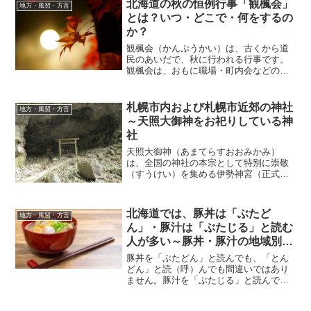
北海道の秋の恒例行事「観楓会」
地方・風習・方言
に進み、鈴を鳴らし、...
とは？いつ・どこで・何をするの
か？
観楓会（かんぷうかい）は、古くから道
民のあいだで、秋に行われる行事です。
観楓会は、おもに職場・町内会などの組
織で、秋に行われる「1泊宴会付き温泉旅
行」です。当初、観楓会は、仲間うちで
「美しい紅葉を楽しみ」つつ宴会をする
札幌市内および札幌市近郊の神社
地方・風習・方言
ことで親睦を深める目的...
～天照大御神をお祀りしている神
社
天照大御神（あまてらすおおみかみ）
は、全国の神社の本宗として特別に崇敬
（すうけい）を集める伊勢神宮（正式な
名称は『神宮』）の御祭神で、国家の守
護神として崇められています。北海道神
社庁札幌支部包括下にある、札幌市内の
北海道では、豚丼は「ぶたど
地方・風習・方言
神社数は41社、札幌市近郊...
ん」・豚汁は「ぶたじる」と読む
人が多い～豚丼・豚汁の地域別の
読み方
豚丼を「ぶたどん」と読んでも、「とん
どん」と読（呼）んでも間違いではあり
ません。豚汁を「ぶたじる」と読んで
も、「とんじる」と読（呼）んでも間違
いではありません。読み方は地域によっ