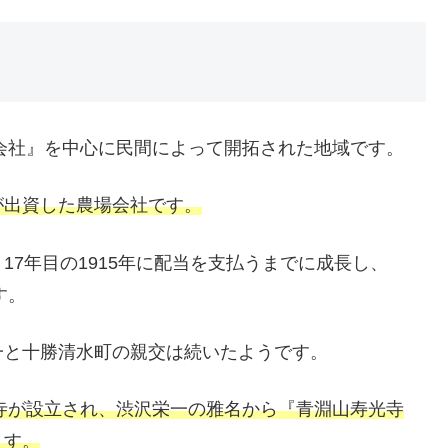
資会社』を中心に民間によって開拓された地域です。
が出資した農場会社です。
7年目の1915年に配当を支払うまでに成長し、
す。
一と十勝清水町の親交は続いたようです。
お寺が設立され、渋沢栄一の雅名から『青淵山寿光寺
ます。