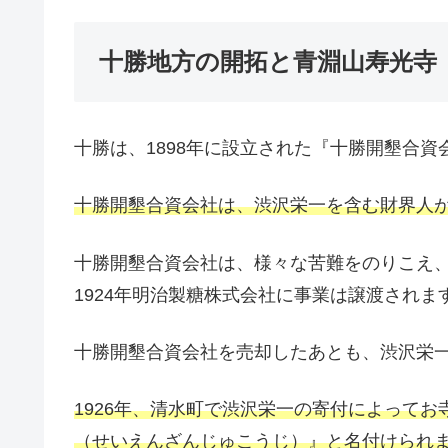
十勝地方の開拓と青淵山寿光寺
十勝は、1898年に設立された『十勝開墾合
十勝開墾合資会社は、渋沢栄一を含む財界人
十勝開墾合資会社は、様々な苦難をのりこえ、1
1924年明治製糖株式会社に事業は譲渡されま
十勝開墾合資会社を売却したあとも、渋沢栄
1926年、清水町で渋沢栄一の寄付によって
（せいえんざんじゅこうじ）』と名付けられ