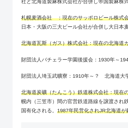
社と北海道製麻株式会社が合併し帝国製麻株
札幌麦酒会社 ：現在のサッポロビール株式
日本・大阪の三大ビール会社が合併し大日本
北海道瓦斯（ガス）株式会社：現在の北海道
財団法人バチェラー学園後援会：1930年～194
財団法人埼玉武曠寮：1910年～？ 北海道
北海道炭礦（たんこう）鉄道株式会社：現在
幌内（三笠市）間の官営鉄道路線を譲渡され鉄
国有化される。
1987年民営化されJR北海道