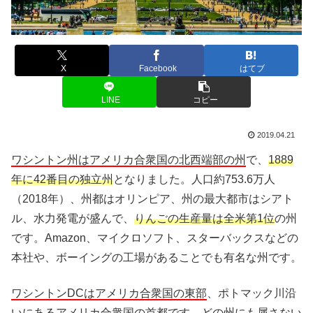
X
Facebook
はてブ
LINE
コピー
2019.04.21
ワシントン州はアメリカ合衆国の北西端部の州
で、
1889
年に42番目の独立州
となりました。人口約753.6万人
（2018年）、州都はオリンピア、州の最大都市はシアト
ル、水力発電が盛んで、
りんごの生産量は全米第1位
の州
です。Amazon、マイクロソフト、スターバックスなどの
本社や、ボーイングの工場があることでも有名な州です。
ワシントンDCはアメリカ合衆国の東部
、ポトマック川沿
いにある
アメリカ合衆国の首都
です。どの州にも属さない