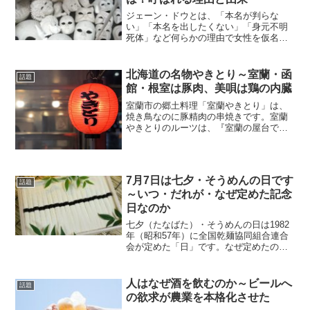
ジェーン・ドウとは、「本名が判らな
い」「本名を出したくない」「身元不明
死体」など何らかの理由で女性を仮名
（かめい）で呼ぶときの「呼び名」で
す。ジョン・ドウとは、「本名が判らな
い」「本名を出したくない」「身元不明
北海道の名物やきとり～室蘭・函
話題
死体」など何らかの理由で男性を...
館・根室は豚肉、美唄は鶏の内臓
室蘭市の郷土料理「室蘭やきとり」は、
焼き鳥なのに豚精肉の串焼きです。室蘭
やきとりのルーツは、『室蘭の屋台で客
に提供されていた、豚の内臓肉や野鳥を
串焼きにしたもの』と言われています。
後に、手に入りやすい豚精肉を使うよう
になり、豚精肉を使った「...
7月7日は七夕・そうめんの日です
話題
～いつ・だれが・なぜ定めた記念
日なのか
七夕（たなばた）・そうめんの日は1982
年（昭和57年）に全国乾麺協同組合連合
会が定めた「日」です。なぜ定めたの
か？というと古くから伝わる7月7日七夕
の行事食「そうめん」を広めるため。な
ぜ7月7日なのか？というと7月7日七夕に
人はなぜ酒を飲むのか～ビールへ
話題
そうめんを食べ...
の欲求が農業を本格化させた