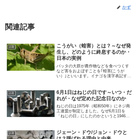
かず
関連記事
こうがい（蝗害）とは？～なぜ発
話題
生し、どのように終息するのか・
日本の実例
バッタの大群が農作物などを食べつくす
など害をおよぼすことを｢蝗害(こうが
い）｣といいます。イナゴを漢字表記する
と蝗であるように、イナゴの群れによる
害を｢蝗害｣とする、という解釈もありま
すが、多くのメディアや文献などでは、
6月1日はねじの日です～いつ・だ
話題
イナゴに限らずバッタ...
れが・なぜ定めた記念日なのか
ねじの日は1975年（昭和50年）にネジ商
工連盟が制定しました。なぜ6月1日を
「ねじの日」にしたのかというと1946年
（昭和21年）6月1日に工業標準化法が公
布され、日本工業規格JISにねじ製品が指
定されたことにちなんでなぜ記念日を定
ジェーン・ドウ/ジョン・ドウと
話題
めたの...
は？呼ばれる理由と由来