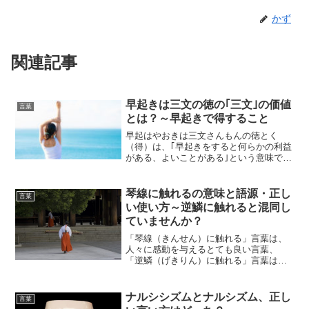
かず
関連記事
早起きは三文の徳の｢三文｣の価値
言葉
とは？～早起きで得すること
早起はやおきは三文さんもんの徳とく
（得）は、｢早起きをすると何らかの利益
がある、よいことがある｣という意味で使
われる”ことわざ”です。早起きは、｢朝早
くおきること｣三文は、｢わずかなお金の
こと｣徳は得とも書き、｢利益、もうけの
琴線に触れるの意味と語源・正し
言葉
こと｣早起きは...
い使い方～逆鱗に触れると混同し
ていませんか？
「琴線（きんせん）に触れる」言葉は、
人々に感動を与えるとても良い言葉、
「逆鱗（げきりん）に触れる」言葉は、
目上の人を怒らせるとても悪い言葉で
す。文化庁の調査では、約25％の人が
「琴線に触れる」の意味が分らないと答
ナルシシズムとナルシズム、正し
言葉
え、約36％の人が「琴線に触...