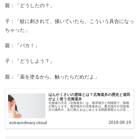
親：「どうしたの？」
子：「蚊に刺されて、掻いていたら、こういう具合になっ
ちゃった」
親：「バカ！」
子：「どうしよう？」
親：「薬を塗るから、触ったらだめだよ」
はんかくさいの意味とは？北海道弁の歴史と道民
がよく使う北海道弁
北海道の方言（北海道弁）は、海岸地方と内陸部で、様相
が異なります。海岸地方の北海道弁は、東北地方や北陸地
方の漁民や、近江商人をはじめとする関西系商人らの言葉
が混じり合って生まれました。内陸部の北海道弁は、開拓
のため本州各地から入植した人々の...
2018.08.19
extraordinary.cloud