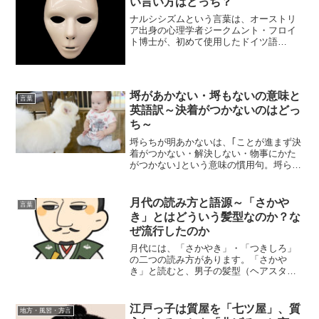
い言い方はどっち？
ナルシシズムという言葉は、オーストリ
ア出身の心理学者ジークムント・フロイ
ト博士が、初めて使用したドイツ語
（Narzissmus)です。日本語の発音はドイ
ツ語（Narzissmus）の英語訳
（narcissim）から「ナルシシズム」とな
りまし...
埒があかない・埒もないの意味と
言葉
英語訳～決着がつかないのはどっ
ち～
埒らちが明あかないは、｢ことが進まず決
着がつかない・解決しない・物事にかた
がつかない｣という意味の慣用句。埒らち
も無ないは、｢筋道や理由がたたない・取
るにたらない・つまらない｣という意味の
慣用句。埒が明くとは、｢物事にかたがつ
月代の読み方と語源～「さかや
言葉
く・はかどる・...
き」とはどういう髪型なのか？な
ぜ流行したのか
月代には、「さかやき」・「つきしろ」
の二つの読み方があります。「さかや
き」と読むと、男子の髪型（ヘアスタイ
ル）のことを意味し、「つきしろ」と読
むと、①月 ②月がでようとするとき、
空がしらんで見えること（月白）③「さ
江戸っ子は質屋を「七ツ屋」、質
地方・風習・方言
かやき」と同じ という三つ...