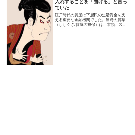
入れすることを「曲げる」と言っ
ていた
江戸時代の質屋は下層民の生活資金を支
える重要な金融機関でした。当時の質草
（しちぐさ/質屋の担保）は、衣類、装身
具、家具などの生活用品で、生活資金を
一時的に手に入れるために質屋は利用さ
れていました。女房を質に入れても初鰹
（はつがつお）。粋で見...