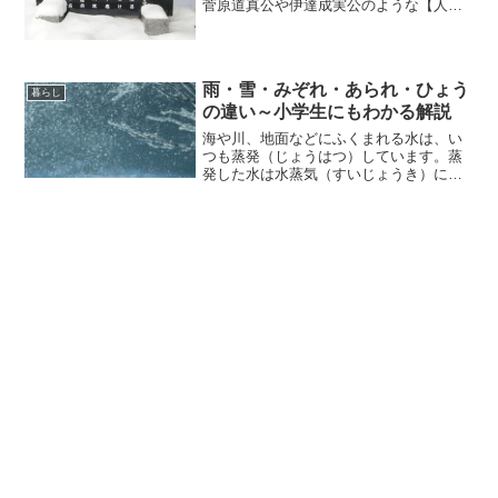
菅原道真公や伊達成実公のような【人を
神格化した神様】が祀られています。北
海道神社庁札幌支部の包括下にある、札
幌市内の神社は41社、数多くの神様をお
祀りしています。大国主...
雨・雪・みぞれ・あられ・ひょう
暮らし
の違い～小学生にもわかる解説
海や川、地面などにふくまれる水は、い
つも蒸発（じょうはつ）しています。蒸
発した水は水蒸気（すいじょうき）にな
って、空をのぼっていきます。空の上の
ほうは、温度が低いので、水蒸気は冷や
されて小さい水の粒（つぶ）や氷の粒に
なり、それがたくさん集ま...