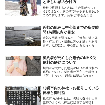
と正しい願のかけ方
神社で祈願するときは、｢合掌がっしょ
う｣ではなく、胸の前で｢手をあわせ｣心を
こめて祈ります。合掌と”手をあわせ
る”は、同じ動作ですが、意味が違いま
す。合掌は、｢仏を拝むときのしぐさで、
両方の手のひらを顔や胸の前で合わせる
近郊の範囲は中心部までの所要時
暮らし
こと｣手をあわせるは...
間1時間以内が目安
近郊を辞書で調べると、「都市に近い郊
外・町はずれ・都市に近い地域」とあり
ます。近郊には、中心部からどれくらい
の範囲・地域という、はっきりとしたき
まりはありません。よく目にする「札幌
近郊の賃貸物件」・「札幌近郊の観光ス
契約者が死亡した場合のNHK受
暮らし
ポット」などの記事、記事...
信料の解約について
契約者が死亡した場合のNHKの受信料の
解約について。契約者が死亡した場合は
『何もしない』で解約は認められます。
銀行口座の凍結または、クレジットカー
ドの解約をしたのち、死亡した契約者宛
にNHKから請求書が届きますが、こちら
札幌市内の神社～お祀りしている
地方・風習・方言
は「郵便法 第42条...
神様と御利益
札幌市内の神社には、天照大御神や大国
主神のような【神話に登場する神様】、