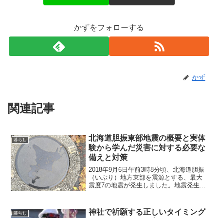
かずをフォローする
かず
関連記事
北海道胆振東部地震の概要と実体
暮らし
験から学んだ災害に対する必要な
備えと対策
2018年9月6日午前3時8分頃、北海道胆振
（いぶり）地方東部を震源とする、最大
震度7の地震が発生しました。地震発生直
後から、北海道全域は停電となり、北海
道のほとんどの地域で断水となり、重要
なライフラインが絶たれ、道民のほぼ全
神社で祈願する正しいタイミング
暮らし
員が信号機の灯...