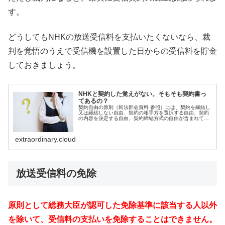
す。
どうしてもNHKの放送受信料を支払いたくないなら、裁
判を覚悟のうえで受信機を設置した日からの受信料を貯金
しておきましょう。
NHKと契約した覚えがない。そもそも契約書っ
てあるの？
契約自由の原則（民法部会資料 参照）には、契約を締結し
又は締結しない自由、契約の相手方を選択する自由、契約
の内容を決定する自由、契約締結方式の自由が含まれてい
ると解されています。しかし、NHK（日本放送協会）との
受信契約は、放送法の定めによ...
extraordinary.cloud
放送受信料の免除
原則として総務大臣が認可した免除基準に該当する人以外
を除いて、受信料の支払いを免除することはできません。