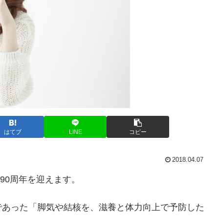
はてブ
LINE
コピー
2018.04.07
立90周年を迎えます。
であった「脚気や結核を、滋養と体力向上で予防した