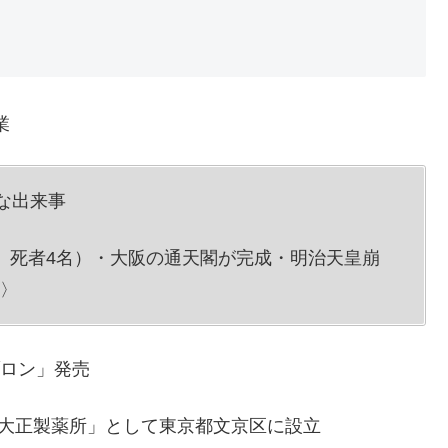
業
主な出来事
件、死者4名）・大阪の通天閣が完成・明治天皇崩
日〉
ロン」発売
社大正製薬所」として東京都文京区に設立