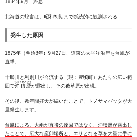
1884年9月 終息
北海道の蝗害は、昭和初期まで断続的に観測される。
発生した原因
1875年（明治8年）9月27日、道東の太平洋沿岸を台風が
直撃。
十勝川と利別川が合流する（現：豊頃町）あたりの広い範
ちゅうせきそう
囲で
沖積層
が露出し、その後草原が出現。
その後、数年間好天が続いたことで、トノサマバッタが大
量発生します。
台風による、大雨が直接の原因ではなく、沖積層が露出し
たことで、広大な産卵場所と、エサとなる草を大量に手に