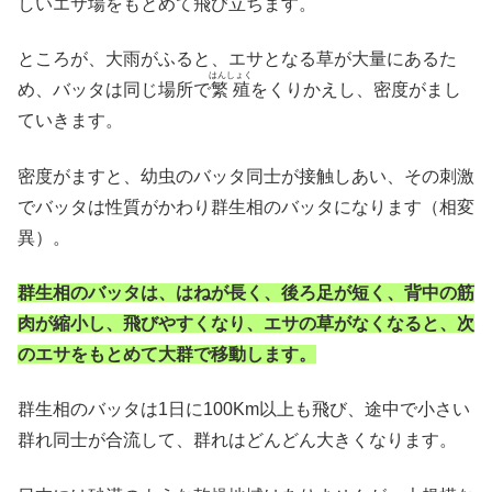
しいエサ場をもとめて飛び立ちます。
ところが、大雨がふると、エサとなる草が大量にあるた
はんしょく
め、バッタは同じ場所で
繁殖
をくりかえし、密度がまし
ていきます。
密度がますと、幼虫のバッタ同士が接触しあい、その刺激
でバッタは性質がかわり群生相のバッタになります（相変
異）。
群生相のバッタは、はねが長く、後ろ足が短く、背中の筋
肉が縮小し、飛びやすくなり、エサの草がなくなると、次
のエサをもとめて大群で移動します。
群生相のバッタは1日に100Km以上も飛び、途中で小さい
群れ同士が合流して、群れはどんどん大きくなります。