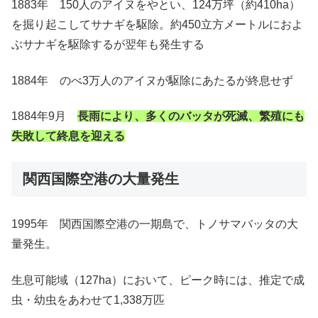
1883年 150人のアイヌをやとい、124万坪（約410ha）
を掘り起こしてサナギを駆除。約450立方メートルにおよ
ぶサナギを駆除するが翌年も発生する
1884年 のべ3万人のアイヌが駆除にあたるが終息せず
1884年9月
長雨により、多くのバッタが死滅、繁殖にも
失敗して終息を迎える
関西国際空港の大量発生
1995年 関西国際空港の一期島で、トノサマバッタの大
量発生。
生息可能域（127ha）において、ピーク時には、推定で成
虫・幼虫をあわせて1,338万匹