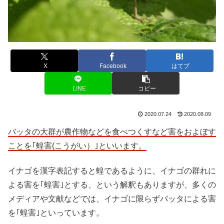
X
Facebook
はてブ
LINE
コピー
2020.07.24
2020.08.09
バッタの大群が農作物などを食べつくすなど害をおよぼす
ことを｢蝗害(こうがい）｣といいます。
イナゴを漢字表記すると蝗であるように、イナゴの群れに
よる害を｢蝗害｣とする、という解釈もありますが、多くの
メディアや文献などでは、イナゴに限らずバッタによる害
を｢蝗害｣といっています。