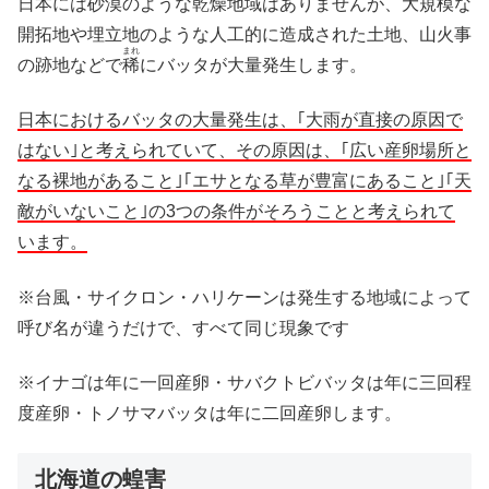
日本には砂漠のような乾燥地域はありませんが、大規模な
開拓地や埋立地のような人工的に造成された土地、山火事
まれ
の跡地などで
稀
にバッタが大量発生します。
日本におけるバッタの大量発生は、｢大雨が直接の原因で
はない｣と考えられていて、その原因は、｢広い産卵場所と
なる裸地があること｣｢エサとなる草が豊富にあること｣｢天
敵がいないこと｣の3つの条件がそろうことと考えられて
います。
※台風・サイクロン・ハリケーンは発生する地域によって
呼び名が違うだけで、すべて同じ現象です
※イナゴは年に一回産卵・サバクトビバッタは年に三回程
度産卵・トノサマバッタは年に二回産卵します。
北海道の蝗害