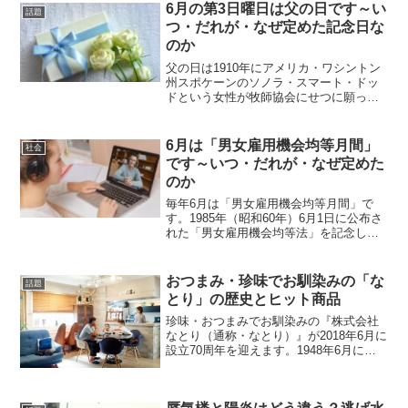
本初のボウリング場が1861年6月22日に
6月の第3日曜日は父の日です～い
話題
新装開店...
つ・だれが・なぜ定めた記念日な
のか
父の日は1910年にアメリカ・ワシントン
州スポケーンのソノラ・スマート・ドッ
ドという女性が牧師協会にせつに願って
はじまった式典で1972年にアメリカ合衆
国第37代大統領リチャード・ミルハウ
ズ・ニクソン大統領が、父の日を恒久的
6月は「男女雇用機会均等月間」
社会
な国の記念日と定...
です～いつ・だれが・なぜ定めた
のか
毎年6月は「男女雇用機会均等月間」で
す。1985年（昭和60年）6月1日に公布さ
れた「男女雇用機会均等法」を記念し
て、厚生労働省が1986年以降毎年6月を
「男女雇用機会均等月間」と定めまし
た。「男女雇用機会均等月間」を定めた
おつまみ・珍味でお馴染みの「な
話題
目的は、職場にお...
とり」の歴史とヒット商品
珍味・おつまみでお馴染みの『株式会社
なとり（通称・なとり）』が2018年6月に
設立70周年を迎えます。1948年6月に
『株式会社名取商会』として発足し、
1991年に商号を現在の『株式会社なと
り』に変更しています。『なとり』は、