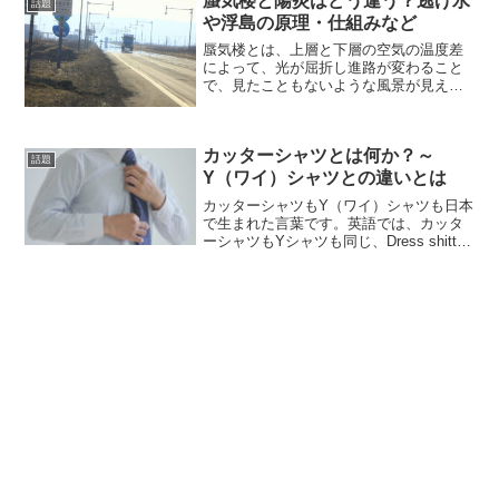
蜃気楼と陽炎はどう違う？逃げ水
創業以来、水産...
話題
や浮島の原理・仕組みなど
蜃気楼とは、上層と下層の空気の温度差
によって、光が屈折し進路が変わること
で、見たこともないような風景が見える
現象です。陽炎とは、日射や焚き火など
によって空気が熱せられ、光が不規則に
屈折し、前方の景色がぼやけて見えた
カッターシャツとは何か？～
り、ゆがんで見える現象です...
話題
Y（ワイ）シャツとの違いとは
カッターシャツもY（ワイ）シャツも日本
で生まれた言葉です。英語では、カッタ
ーシャツもYシャツも同じ、Dress shitt
(ドレスシャツ）とか Business shirt
(ビジネスシャツ）と表現されます。カッ
ターシャツは、1918年に...