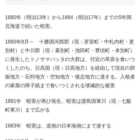
1880年（明治13年）から1884（明治17年）までの5年間
北海道で続いた蝗害。
1880年8月～ 十勝国河西郡（現：芽室町・中札内村・更
別村）と中川郡（現：幕別町・池田町・豊頃町・本別町）
に発生したトノサマバッタの大群は、付近の草原を食いつ
くしたのち、日高国（現：日高地方）を経由して現在の胆
振地方・石狩地方・空知地方・後志地方に達する。入植者
の家屋の障子紙まで食いつくされる壊滅的な被害
1881年 蝗害が再び発生。蝗害は渡島国軍川（現：七飯
町軍川）まで広がる
1883年 蝗害は、道南の日本海側にまで達する