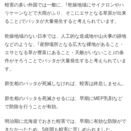
蝗害の多い外国では一般に、｢乾燥地域にサイクロンやハ
リケーンなどで大雨がふり、そこにエサとなる草原が出来
ること｣でバッタが大量発生すると考えられています。
乾燥地域のない日本では、人工的な造成地や山火事の跡地
などのような、｢産卵場所となる広大な裸地があること・
エサとなる草が豊富にあること・天敵がいないこと｣の条
件がそろうことでバッタが大量発生すると考えられていま
す。
群生相のバッタが死滅しなければ、蝗害は終息しません。
群生相のバッタを死滅させるには、早期にMEP乳剤など
で防除を行うことが有効。
明治期に北海道でおきた蝗害では、早期に有効な防除がで
きなかったため、5年間も蝗害に苦しめられました。