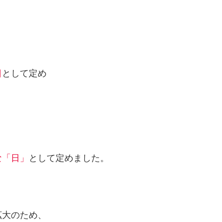
日
として定め
な「日」
として定めました。
拡大のため、