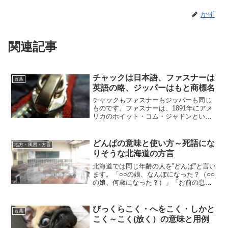
かず
関連記事
チャックは日本語、ファスナーは
言葉
英語の略、ジッパーはもと商標名
チャックもファスナーもジッパーも同じ
ものです。ファスナーは、1891年にアメ
リカのホイット・コム・ジャドンという
人が、靴ひもを結ぶわずらわしさを解決
するために考えたもので、これがファス
ナーの起源とされています。ズボンや財
どんぱの意味と使い方～死語にな
地方・風習・方言
布などに付いているフ...
りそうな北海道の方言
北海道では同じ年齢の人を”どんぱ”と言い
ます。「○○の娘、なんぼになった？（○○
の娘、何歳になった？）」「お前の息子
と”どんぱ”だべや。（お前の息子と同じ年
齢だよ）」というような使い方をしま
す。道外では同じ年齢の人を”ため”と言う
びっくらこく・へをこく・しかと
言葉
ようですが...
こく～こく(放く）の意味と用例