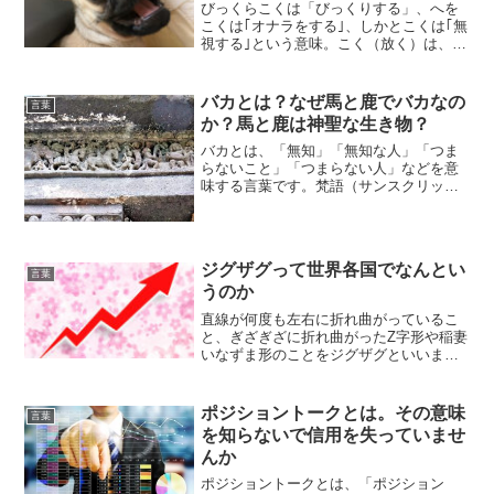
びっくらこくは「びっくりする」、へを
こくは｢オナラをする｣、しかとこくは｢無
視する｣という意味。こく（放く）は、北
海道・関西の方言と思われがちですが共
通語です。びっくらを方言とする人もい
るようですが、びっくらは、1977年に放
バカとは？なぜ馬と鹿でバカなの
言葉
送されていたク...
か？馬と鹿は神聖な生き物？
バカとは、「無知」「無知な人」「つま
らないこと」「つまらない人」などを意
味する言葉です。梵語（サンスクリット
語）で無知を意味する"moha"（慕何）を
音写して、「バカ」という日本語ができ
ました。古代、中国から日本に漢字が伝
わります。日本には...
ジグザグって世界各国でなんとい
言葉
うのか
直線が何度も左右に折れ曲がっているこ
と、ぎざぎざに折れ曲がったZ字形や稲妻
いなずま形のことをジグザグといいま
す。軍艦ぐんかんが敵の攻撃を避けるた
めに不規則に進路をとることをジグザグ
航行、ジグザグに縫ぬうことができるミ
ポジショントークとは。その意味
言葉
シンをジグザグミシン、い...
を知らないで信用を失っていませ
んか
ポジショントークとは、「ポジション