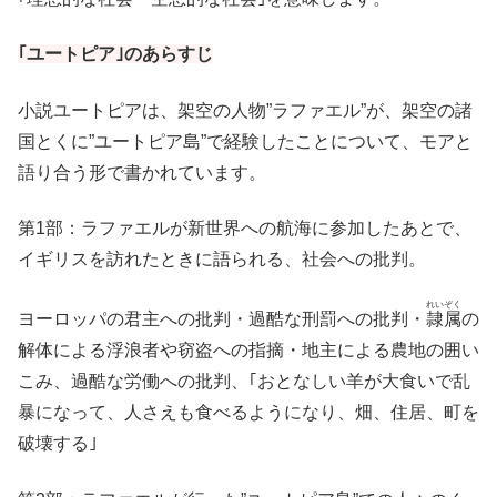
｢ユートピア｣のあらすじ
小説ユートピアは、架空の人物”ラファエル”が、架空の諸
国とくに”ユートピア島”で経験したことについて、モアと
語り合う形で書かれています。
第1部：ラファエルが新世界への航海に参加したあとで、
イギリスを訪れたときに語られる、社会への批判。
れいぞく
ヨーロッパの君主への批判・過酷な刑罰への批判・
隷属
の
解体による浮浪者や窃盗への指摘・地主による農地の囲い
こみ、過酷な労働への批判、｢おとなしい羊が大食いで乱
暴になって、人さえも食べるようになり、畑、住居、町を
破壊する｣