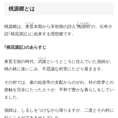
桃源郷とは
とうしん
とうえんめい
桃源郷は、
東晋
末期から宋初期の詩人”
陶淵明
”の、伝奇小
説｢桃花源記｣に由来する理想郷です。
｢桃花源記｣のあらすじ
ぶりょう
東晋王朝の時代、
武陵
というところに住んでいた漁師が、
桃の林に迷いこみ、不思議な村里にたどり着きます。
その村では、秦の始皇帝の支配からのがれ、外の世界との
接触を完全にたった人々が、平和で豊かな暮らしをしてい
ました。
漁師は、しるしをつけながら帰りますが、二度とその村に
行くことができませんでした。