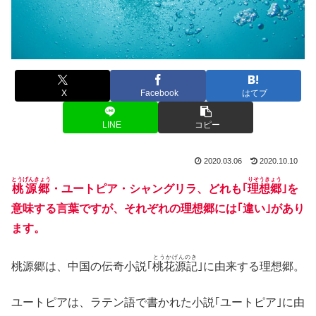
X
Facebook
はてブ
LINE
コピー
2020.03.06
2020.10.10
とうげんきょう
りそうきょう
桃源郷
・ユートピア・シャングリラ、どれも｢
理想郷
｣を
意味する言葉ですが、それぞれの理想郷には｢違い｣があり
ます。
とうかげんのき
桃源郷は、中国の伝奇小説｢
桃花源記
｣に由来する理想郷。
ユートピアは、ラテン語で書かれた小説｢ユートピア｣に由