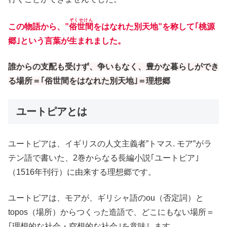
ぞくせけん
この物語から、”
俗世間
をはなれた別天地”を称して｢桃源
郷｣という言葉が生まれました。
誰からの支配も受けず、争いもなく、豊かな暮らしができ
る場所＝｢俗世間をはなれた別天地｣＝理想郷
ユートピアとは
ユートピアは、イギリスの人文主義者”トマス. モア”がラ
テン語で書いた、2巻からなる長編小説｢ユートピア｣
（1516年刊行）に由来する理想郷です。
ユートピアは、モアが、ギリシャ語のou（否定詞）と
topos（場所）からつくった造語で、どこにもない場所＝
｢理想的な社会・空想的な社会｣を意味します。