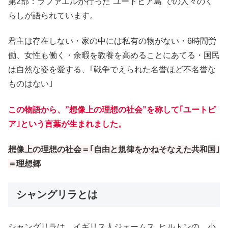
第2部：ラファエルが行った”ユートピア島”での人々のく
らしが語られています。
君主は存在しない・家の中には私有の物がない・6時間労
働、女性も働く・余暇を教養を高めることにあてる・国民
は自然な姿を愛する、｢戦争でえられた名誉ほど不名誉な
ものはない｣
この物語から、”想像上の理想の社会”を称して｢ユートピ
ア｣という言葉が生まれました。
想像上の理想の社会＝｢自由と規律をかねそなえた共和国｣
＝理想郷
シャングリラとは
シャングリラは、イギリス人ジェームス. ヒルトンの、小