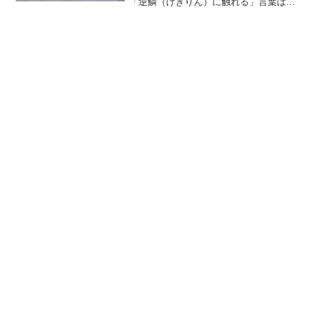
「逆鱗（げきりん）に触れる」言葉は、
目上の人を怒らせるとても悪い言葉で
す。文化庁の調査では、約25％の人が
「琴線に触れる」の意味が分らないと答
え、約36％の人が「琴線に触...