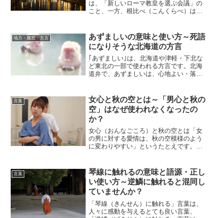
は、「新しいローマ教皇を選ぶ会議」の
こと、一方、根比べ（こんくらべ）は日
本語で、「根気のよさを比べあうこと」
です。根比べの語源には、conclaveの日
本語的な発音（コンクラーベ）が根比べ
あずましいの意味と使い方～死語
地方・風習・方言
（こんくら...
になりそうな北海道の方言
｢あずましい｣は、北海道や津軽・下北な
ど東北の一部で使われる方言です。北海
道弁で、あずましいは、心地よい・落ち
着く・居心地が良いという意味で使われ
ます。あずましいは、1950年以前に生ま
れた人がよく使い、1950年から1970年頃
女心と秋の空とは～「男心と秋の
言葉
に生まれた...
空」はなぜ使われなくなったの
か？
女心（おんなごころ）と秋の空とは「女
の男に対する愛情は、秋の空模様のよう
に変わりやすい」というたとえです。男
女の力関係の変化によって、「男心（お
とこごころ）と秋の空」が「女心と秋の
空」へと変化し、周知されるようになり
琴線に触れるの意味と語源・正し
言葉
ました。かつての日本にお...
い使い方～逆鱗に触れると混同し
ていませんか？
「琴線（きんせん）に触れる」言葉は、
人々に感動を与えるとても良い言葉、