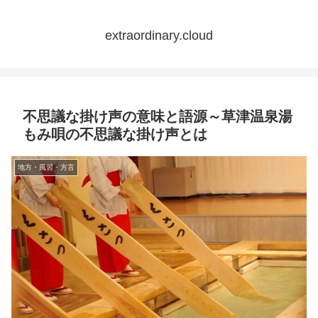
extraordinary.cloud
不思議な掛け声の意味と語源～草津温泉湯
もみ唄の不思議な掛け声とは
地方・風習・方言