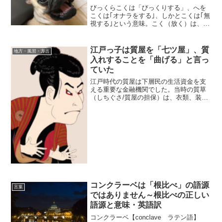
びっくらこくは「びっくりする」、へを
こくは｢オナラをする｣、しかとこくは｢無
視する｣という意味。こく（放く）は、北
海道・関西の方言と思われがちですが共
通語です。びっくらを方言とする人もい
るようですが、びっくらは、1977年に放
江戸っ子は質屋を「七ツ屋」、質
地方・風習・方言
送されていたク...
入れすることを「曲げる」と言っ
ていた
江戸時代の質屋は下層民の生活資金を支
える重要な金融機関でした。当時の質草
（しちぐさ/質屋の担保）は、衣類、装身
具、家具などの生活用品で、生活資金を
一時的に手に入れるために質屋は利用さ
れていました。女房を質に入れても初鰹
（はつがつお）。粋で見...
コンクラーベは「根比べ」の語源
言葉
ではありません～根比べの正しい
語源と意味・英語訳
コンクラーベ【conclave ラテン語】