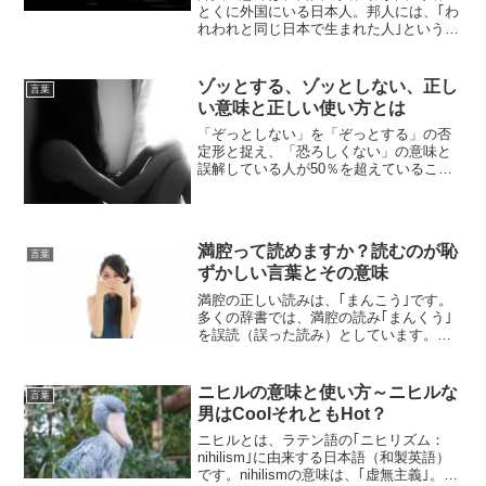
とくに外国にいる日本人。邦人には、｢わ
れわれと同じ日本で生まれた人｣という意
味が含まれます。日本人の意味は、日本
の国籍をもつ人、日本国民。新聞・テレ
ビなどの報道機関では、使い分けの基準
ゾッとする、ゾッとしない、正し
言葉
はなく、｢邦人｣と｢...
い意味と正しい使い方とは
「ぞっとしない」を「ぞっとする」の否
定形と捉え、「恐ろしくない」の意味と
誤解している人が50％を超えていること
が、文化庁が行なっている「国語に関す
る世論調査」で明らかになりました。
「ぞっと」という副詞は主に恐怖によっ
て寒気を感じるようなとき...
満腔って読めますか？読むのが恥
言葉
ずかしい言葉とその意味
満腔の正しい読みは、｢まんこう｣です。
多くの辞書では、満腔の読み｢まんくう｣
を誤読（誤った読み）としています。声
に出して読むと女性器の俗称｢ま○こ｣に似
ていることから、多くの人がわざと、｢ま
んくう｣と間違えた読み方をしているた
ニヒルの意味と使い方～ニヒルな
言葉
め、正しい読み...
男はCoolそれともHot？
ニヒルとは、ラテン語の｢ニヒリズム：
nihilism｣に由来する日本語（和製英語）
です。nihilismの意味は、｢虚無主義｣。虚