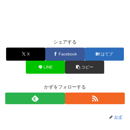
シェアする
X
Facebook
はてブ
LINE
コピー
かずをフォローする
かず