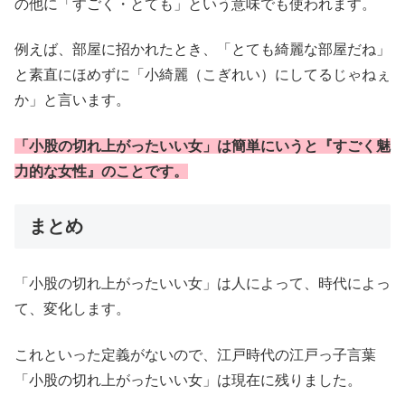
の他に「すごく・とても」という意味でも使われます。
例えば、部屋に招かれたとき、「とても綺麗な部屋だね」
と素直にほめずに「小綺麗（こぎれい）にしてるじゃねぇ
か」と言います。
「小股の切れ上がったいい女」は簡単にいうと『すごく魅
力的な女性』のことです。
まとめ
「小股の切れ上がったいい女」は人によって、時代によっ
て、変化します。
これといった定義がないので、江戸時代の江戸っ子言葉
「小股の切れ上がったいい女」は現在に残りました。