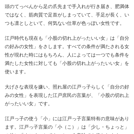
頭のてっぺんから足の爪先まで手入れが行き届き、肥満体
ではなく、筋肉質で足首がしまっていて、手足が長く、い
つも凛としといて、何気ない仕草が色っぽい女性です。
江戸時代も現在も「小股の切れ上がったいい女」は「自分
の好みの女性」をさします。すべての条件が満たされる女
性が現れた時にはもちろん、人によっては一つでも条件を
満たした女性に対しても「小股の切れ上がったいい女」を
使います。
大げさな表現を嫌い、照れ屋の江戸っ子らしく「自分の好
みの女性」を表現した江戸庶民の言葉が、「小股の切れ上
がったいい女」です。
江戸っ子の使う「小」には江戸っ子言葉特有の意味があり
ます。江戸っ子言葉の「小（こ）」は「少し・ちょっと」