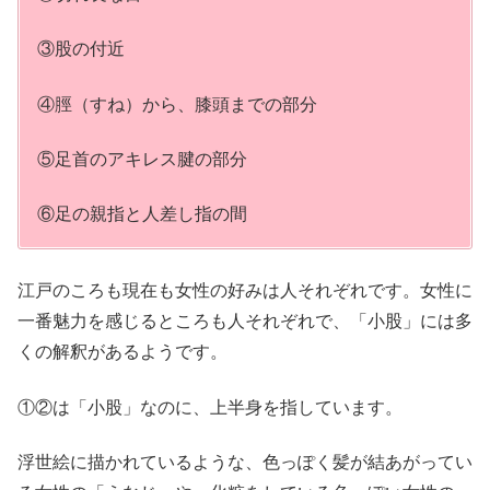
③股の付近
④脛（すね）から、膝頭までの部分
⑤足首のアキレス腱の部分
⑥足の親指と人差し指の間
江戸のころも現在も女性の好みは人それぞれです。女性に
一番魅力を感じるところも人それぞれで、「小股」には多
くの解釈があるようです。
①②は「小股」なのに、上半身を指しています。
浮世絵に描かれているような、色っぽく髪が結あがってい