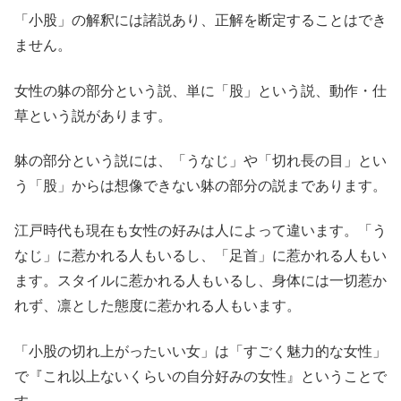
「小股」の解釈には諸説あり、正解を断定することはでき
ません。
女性の躰の部分という説、単に「股」という説、動作・仕
草という説があります。
躰の部分という説には、「うなじ」や「切れ長の目」とい
う「股」からは想像できない躰の部分の説まであります。
江戸時代も現在も女性の好みは人によって違います。「う
なじ」に惹かれる人もいるし、「足首」に惹かれる人もい
ます。スタイルに惹かれる人もいるし、身体には一切惹か
れず、凛とした態度に惹かれる人もいます。
「小股の切れ上がったいい女」は「すごく魅力的な女性」
で『これ以上ないくらいの自分好みの女性』ということで