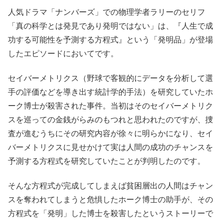
人気ドラマ「ナンバーズ」での物理学者ラリーのセリフ
「真の科学とは発見であり発明ではない」は、『人生で成
功する可能性を予測する方程式』という「発明品」が登場
したエピソードにおいてです。
セイバーメトリクス（野球で客観的にデータを分析して選
手の評価などを導き出す統計学的手法）を研究していたホ
ーク博士が殺害された事件。当初はそのセイバーメトリク
スを巡っての金銭がらみのもつれと思われたのですが、捜
査が進むうちにその研究内容が徐々に明らかになり、セイ
バーメトリクスに見せかけて実は人間の成功のチャンスを
予測する方程式を研究していたことが判明したのです。
そんな方程式が完成してしまえば貧困層出の人間はチャン
スを奪われてしまうと危惧したホーク博士の助手が、その
方程式を「発明」した博士を殺害したというストーリーで