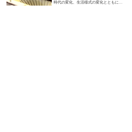
時代の変化、生活様式の変化とともに、
変化し進化しています。日本の理・美容
組合（各連合会）が、昭和39年（1964
年）にCIC（世界・理美容連盟）に加入
し、日本人の髪形は...