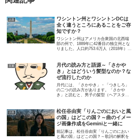
ワシントン州とワシントンDCは
話題
全く違うところにあることをご存
知ですか？
ワシントン州はアメリカ合衆国の北西端
部の州で、1889年に42番目の独立州とな
りました。人口約753.6万人（2018年）、
州都はオリンピア、州の最大都市はシア
トル、水力発電が盛んで、りんごの生産
量は全米第1位の州です。Amazon、マイ
月代の読み方と語源～「さかや
言葉
ク...
き」とはどういう髪型なのか？な
ぜ流行したのか
月代には、「さかやき」・「つきしろ」
の二つの読み方があります。「さかや
き」と読むと、男子の髪型（ヘアスタイ
ル）のことを意味し、「つきしろ」と読
むと、①月 ②月がでようとするとき、
空がしらんで見えること（月白）③「さ
松任谷由実「りんごのにおいと風
話題
かやき」と同じ という三つ...
の国」はどこの国？～曲のイメー
ジ画像作成をGeminiと一緒に
前記事は、松任谷由実「りんごのにおい
と風の国」はどこの国？～歌詞の解釈を