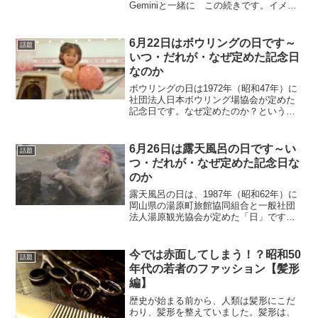
Geminiと一緒に この続きです。イメー
ジが追加されたことで画像は少し変わり
ますか？はい、イメージの追加によっ
て、画像はより層が厚く、多角的なニュ
6月22日はボウリングの日です～
話題
アンスを含んだものに...
いつ・だれが・なぜ定めた記念日
なのか
ボウリングの日は1972年（昭和47年）に
社団法人日本ボウリング場協会が定めた
記念日です。なぜ定めたのか？というと
ボウリングの魅力を多くの人に知らせる
目的で。なぜ6月22日なのか？というと日
本初のボウリング場が1861年6月22日に
6月26日は露天風呂の日です～い
話題
新装開店...
つ・だれが・なぜ定めた記念日な
のか
露天風呂の日は、1987年（昭和62年）に
岡山県の湯原町旅館協同組合と一般社団
法人湯原観光協会が定めた「日」です。
目的は全国露天風呂番付”西の横綱「湯原
温泉」”の魅力を多くの人に知ってもらう
こと。現在「露天風呂の日」は、全国共
今では赤面してしまう！？昭和50
話題
通の記念日とな...
年代の若者のファッション【髪形
編】
歴史が始まる前から、人類は髪形にこだ
わり、髪形を整えていました。髪形は、