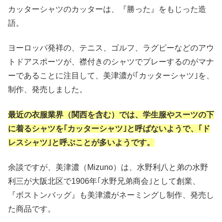
カッターシャツのカッターは、『勝った』をもじった造
語。
ヨーロッパ発祥の、テニス、ゴルフ、ラグビーなどのアウ
トドアスポーツが、襟付きのシャツでプレーするのがマナ
ーであることに注目して、美津濃が｢カッターシャツ｣を、
制作、発売しました。
最近の衣服業界（関西を含む）では、学生服やスーツの下
に着るシャツを｢カッターシャツ｣と呼ばないようで、｢ド
レスシャツ｣と呼ぶことが多いようです。
余談ですが、美津濃（Mizuno）は、水野利八と弟の水野
利三が大阪北区で1906年｢水野兄弟商会｣として創業、
『ボストンバッグ』も美津濃がネーミングし制作、発売し
た商品です。