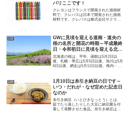
関係のストレス、結婚...
バリここです！
クレヨンはフランスで開発された描画材
料で、クレパスは日本で開発された描画
材料です。クレパスは株式会社サクラク
レパスの登録商標で、クレパスの一般名
称は「オイルパステル」です。クレヨン
とオイルパステルは、その描画方法の違
GWに見頃を迎える道南・道央の
いによって、固形ワックス...
話題
桜の名所と開花の時期～平成最終
日・令和初日に見頃を迎える北海
道の桜
北海道の桜は、平年、函館は5月2日以
後、札幌・帯広は5月5日以後、旭川は5月
6日以後、網走は5月11日以後、稚内・釧
路は5月17日以後に見頃を迎えます。
2019年北海道の桜の開花予想は平年より
早く、昨年より遅くなる見通しです。
1月10日は糸引き納豆の日です～
話題
（最新の天気予...
いつ・だれが・なぜ定めた記念日
なのか
糸引き納豆（いとひきなっとう）とは、
茹でたり蒸したりした大豆に納豆菌を付
着して発酵させた食品。糸引き納豆は、
一般的に、たんに「納豆（なっとう）」
と呼ばれるものです。糸引き納豆の日
は、2010年（平成22年）に全国納豆協同
組合連合会が定めた「...