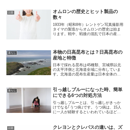
オムロンの歴史とヒット製品の
話題
数々
1933年（昭和8年）レントゲン写真撮影用
タイマの製造からオムロンの歴史は始ま
ります。戦中、戦後の混乱で日本の産業
基盤が壊滅するなか生き残ったオムロン
は、その後「無接点接近スイッチ」な
ど、世界初の製品をいくつも開発しま
本物の日高昆布とは？日高昆布の
す。血圧計や体温計など...
暮らし
産地と特徴
日本で採れる昆布は45種類、宮城県以北
の太平洋側と北海道全域に分布していま
す。北海道の昆布生産量は日本全体の約
95％におよびます。北海道で採れる昆布
は、利尻昆布、細目昆布、真昆布、日高
昆布、長昆布、厚葉昆布、羅臼昆布など
引っ越しブルーになった時、簡単
暮らし
約13種類、それぞれ...
にできる6つの対処方法
引っ越しブルーとは、引っ越しがきっか
けでなる｢うつ病｣です。うつ病は、15人
に一人が経験するといわれているほど、
身近なものです。うつ病になるきっかけ
は、人によって違います。大切な人との
別れ、事故などのトラウマ、仕事・人間
クレヨンとクレパスの違いは、ズ
話題