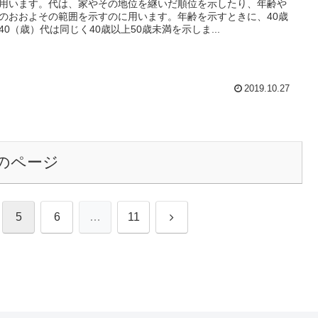
用います。代は、家やその地位を継いだ順位を示したり、年齢や
のおおよその範囲を示すのに用います。年齢を示すときに、40歳
40（歳）代は同じく40歳以上50歳未満を示しま...
2019.10.27
のページ
次
5
6
…
11
へ