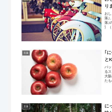
り
おし
落｣
落｣
氵（
｢
言葉
とK
バッ
るス
大阪
たも
に
言葉