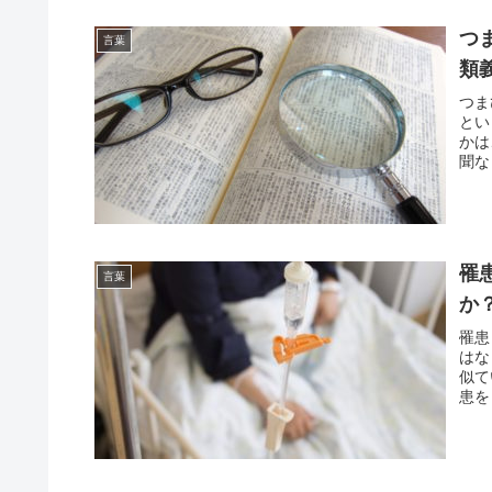
つ
言葉
類
つま
とい
かは
聞な
罹
言葉
か
罹患
はな
似て
患を