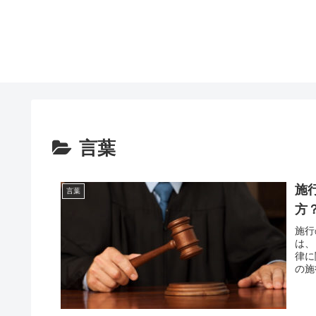
言葉
施
言葉
方
施行
は、
律に
の施