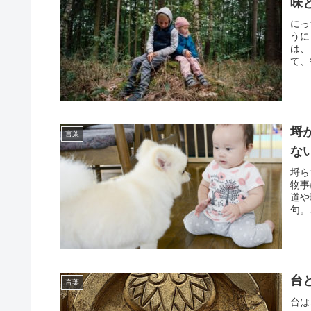
味
にっ
うに
は、
て、
埒
言葉
な
埒ら
物事
道や
句。
台
言葉
台は