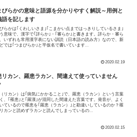
まびらかの意味と語源を分かりやすく解説～用例と
義語を記します
びらかは｢くわしいさま｣｢こまかい点まではっきりしているさま｣
う意味で、漢字で｢詳らか｣・｢審らか｣と書きます。詳らか・審ら
、いずれも常用漢字表にない訓読（日本語の読み方）なので、新
どでは｢つまびらか｣と平仮名で書いています...
2020.02.19
患リカン、羅患ラカン、間違えて使っていません
？
（リカン）は｢病気にかかること｣で、羅患（ラカン）という言葉
く、｢罹患｣と｢羅漢｣が混同した間違えた言葉です。発音が、よく
いているので罹患を｢羅患（ラカン）｣と勘違いしているのか？罹
リカンと読めずラカンと読んでしまっているの...
2020.02.15