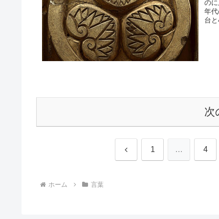
のに
年代
台と
次
前
1
…
4
へ
ホーム
言葉