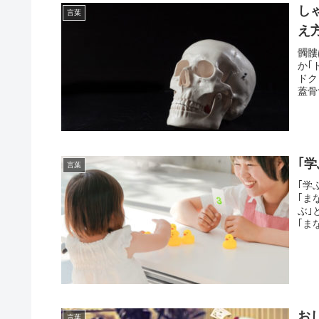
し
言葉
え
髑髏
か｢
ドク
蓋骨
｢
言葉
｢学
｢ま
ぶ｣
｢ま
お
言葉