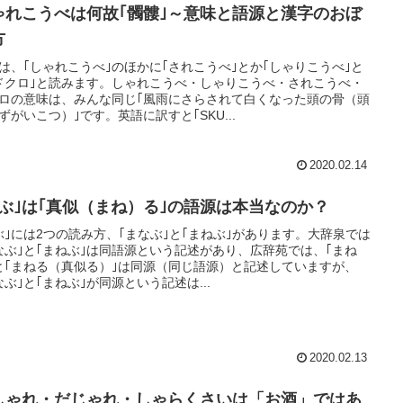
ゃれこうべは何故｢髑髏｣～意味と語源と漢字のおぼ
方
は、｢しゃれこうべ｣のほかに｢されこうべ｣とか｢しゃりこうべ｣と
ドクロ｣と読みます。しゃれこうべ・しゃりこうべ・されこうべ・
ロの意味は、みんな同じ｢風雨にさらされて白くなった頭の骨（頭
ずがいこつ）｣です。英語に訳すと｢SKU...
2020.02.14
学ぶ｣は｢真似（まね）る｣の語源は本当なのか？
ぶ｣には2つの読み方、｢まなぶ｣と｢まねぶ｣があります。大辞泉では
なぶ｣と｢まねぶ｣は同語源という記述があり、広辞苑では、｢まね
と｢まねる（真似る）｣は同源（同じ語源）と記述していますが、
なぶ｣と｢まねぶ｣が同源という記述は...
2020.02.13
しゃれ・だじゃれ・しゃらくさいは「お酒」ではあ