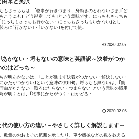
と由来と英訳
ちもさっちもは、｢物事が行きづまり、身動きのとれないさま｣｢ど
もこうにも｣｢どう勘定しても｣という意味です。にっちもさっちも
｢にっちもさっちも行かない・にっちもさっちもいかない｣とし
後ろに｢行かない｣・｢いかない｣を付けて使...
2020.02.07
があかない・埒もないの意味と英語訳～決着がつか
いのはどっち～
ちが明あかないは、｢ことが進まず決着がつかない・解決しない・
にかたがつかない｣という意味の慣用句。埒らちも無ないは、｢筋
理由がたたない・取るにたらない・つまらない｣という意味の慣用
埒が明くとは、｢物事にかたがつく・はかどる・...
2020.02.05
と代の使い方の違い～やさしく詳しく解説します～
、数量のおおよその範囲を示したり、車や機械などの数を数える