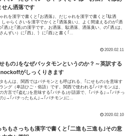
ません洒落です
ゃれを漢字で書くと｢お洒落｣、だじゃれを漢字で書くと｢駄洒
、しゃらくさいを漢字でかくと｢洒落臭い｣、よく間違えるのが｢洒
の｢洒｣と｢酒｣の漢字です。お洒落、駄洒落、洒落臭い、の｢洒｣は、
さんずい）に｢西｣、氵に｢酉｣と書く｢...
2020.02.11
にせもの｣をなぜバッタモンというのか？～英訳する
nockoffがしっくりきます
タもんは、関西ではパチモンとも呼ばれる、｢にせもの｣を意味す
ラング（卑語ひご・俗語）です。関西で使われる｢パチモン｣は、
の方言で｢盗む｣を意味する｢パチる｣が語源で、｢パチる｣→｢パチっ
の｣→｢パチったもん｣→｢パチモン｣に...
2020.02.10
っちもさっちも漢字で書くと｢二進も三進も｣その意